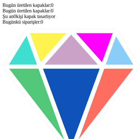
Bugün üretilen kapaklar:
0
Bugün üretilen kapaklar:
0
Şu an
0
kişi kapak tasarlıyor
Bugünkü siparişler:
0