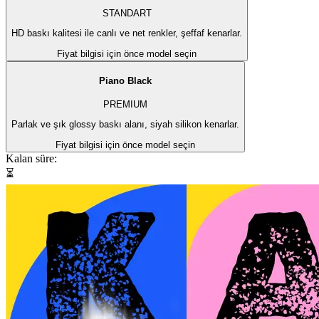
STANDART
HD baskı kalitesi ile canlı ve net renkler, şeffaf kenarlar.
Fiyat bilgisi için önce model seçin
Piano Black
PREMIUM
Parlak ve şık glossy baskı alanı, siyah silikon kenarlar.
Fiyat bilgisi için önce model seçin
Kalan süre:
⏳