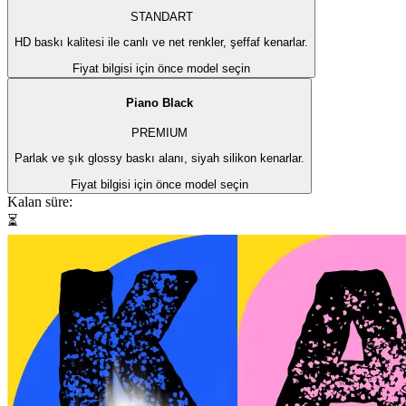
STANDART
HD baskı kalitesi ile canlı ve net renkler, şeffaf kenarlar.
Fiyat bilgisi için önce model seçin
Piano Black
PREMIUM
Parlak ve şık glossy baskı alanı, siyah silikon kenarlar.
Fiyat bilgisi için önce model seçin
Kalan süre:
⏳