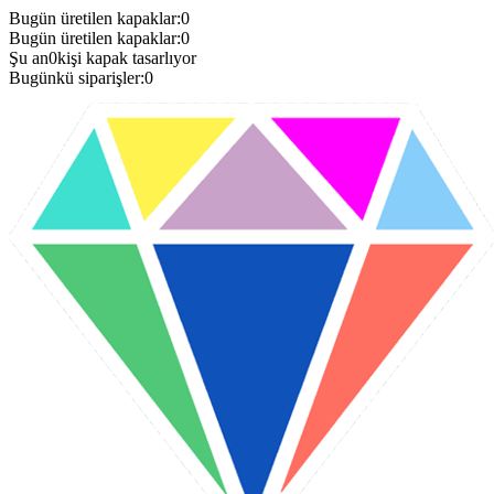
Bugün üretilen kapaklar:
0
Bugün üretilen kapaklar:
0
Şu an
0
kişi kapak tasarlıyor
Bugünkü siparişler:
0