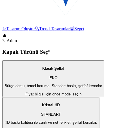
✨
Tasarım Oluştur
🔍︎
Trend Tasarımlar
🛒
Sepet
👤
3. Adım
Kapak Türünü Seç*
Klasik Şeffaf
EKO
Bütçe dostu, temel koruma. Standart baskı, şeffaf kenarlar
Fiyat bilgisi için önce model seçin
Kristal HD
STANDART
HD baskı kalitesi ile canlı ve net renkler, şeffaf kenarlar.