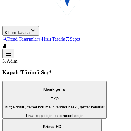
Kılıfını Tasarla
🔍
Trend Tasarımlar
✨
Hızlı Tasarla
🛒
Sepet
👤
3. Adım
Kapak Türünü Seç*
Klasik Şeffaf
EKO
Bütçe dostu, temel koruma. Standart baskı, şeffaf kenarlar
Fiyat bilgisi için önce model seçin
Kristal HD