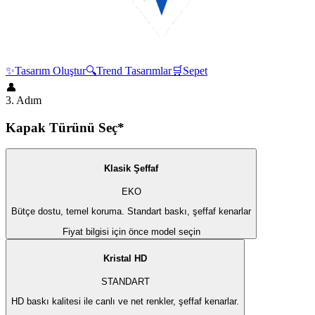
✨
Tasarım Oluştur
🔍︎
Trend Tasarımlar
🛒
Sepet
👤
3. Adım
Kapak Türünü Seç*
Klasik Şeffaf
EKO
Bütçe dostu, temel koruma. Standart baskı, şeffaf kenarlar
Fiyat bilgisi için önce model seçin
Kristal HD
STANDART
HD baskı kalitesi ile canlı ve net renkler, şeffaf kenarlar.