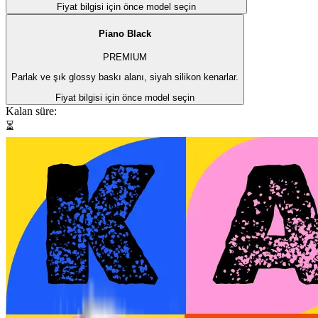
Fiyat bilgisi için önce model seçin
Piano Black
PREMIUM
Parlak ve şık glossy baskı alanı, siyah silikon kenarlar.
Fiyat bilgisi için önce model seçin
Kalan süre:
⏳