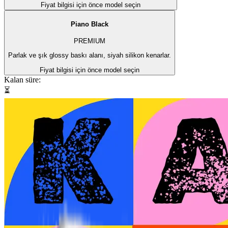
Fiyat bilgisi için önce model seçin
Piano Black
PREMIUM
Parlak ve şık glossy baskı alanı, siyah silikon kenarlar.
Fiyat bilgisi için önce model seçin
Kalan süre:
⏳