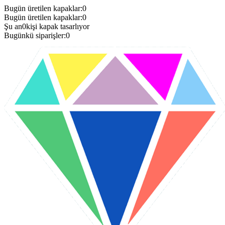
Bugün üretilen kapaklar:
0
Bugün üretilen kapaklar:
0
Şu an
0
kişi kapak tasarlıyor
Bugünkü siparişler:
0