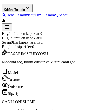
Kılıfını Tasarla
🔍
Trend Tasarımlar
✨
Hızlı Tasarla
🛒
Sepet
👤
Bugün üretilen kapaklar:
0
Bugün üretilen kapaklar:
0
Şu an
0
kişi kapak tasarlıyor
Bugünkü siparişler:
0
TASARIM STÜDYOSU
Modelini seç, fikrini oluştur ve kılıfını canlı gör.
Model
Tasarım
Önizleme
Sipariş
CANLI ÖNİZLEME