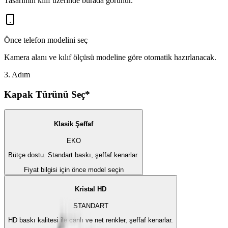
Tasarımın kılıf üzerinde burada görünür.
Önce telefon modelini seç
Kamera alanı ve kılıf ölçüsü modeline göre otomatik hazırlanacak.
3. Adım
Kapak Türünü Seç*
Klasik Şeffaf
EKO
Bütçe dostu. Standart baskı, şeffaf kenarlar.
Fiyat bilgisi için önce model seçin
Kristal HD
STANDART
HD baskı kalitesi ile canlı ve net renkler, şeffaf kenarlar.