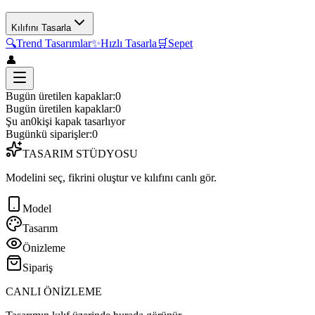
Kılıfını Tasarla
🔍
Trend Tasarımlar
✨
Hızlı Tasarla
🛒
Sepet
👤
Bugün üretilen kapaklar:
0
Bugün üretilen kapaklar:
0
Şu an
0
kişi kapak tasarlıyor
Bugünkü siparişler:
0
TASARIM STÜDYOSU
Modelini seç, fikrini oluştur ve kılıfını canlı gör.
Model
Tasarım
Önizleme
Sipariş
CANLI ÖNİZLEME