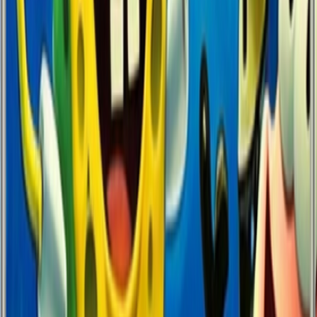
Klasik Şeffaf
EKO
Materyal
Şeffaf Silikon
Baskı Kalitesi
Standart
Renk Canlılığı