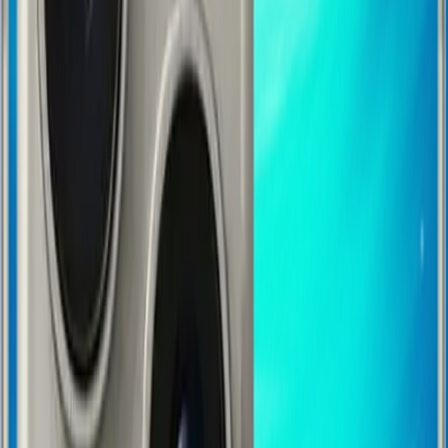
1-3 iş gününde İzmir'den kargoda!
El emeği, yerli üretim.
Desteğiniz için teşekkür ederiz. ❤️