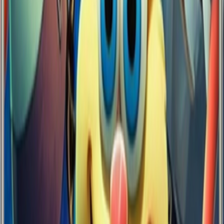
Yüzey
Mat
Kenarlar
Şeffaf
Dayanıklılık