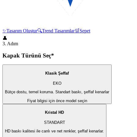
✨
Tasarım Oluştur
🔍︎
Trend Tasarımlar
🛒
Sepet
👤
3. Adım
Kapak Türünü Seç*
Klasik Şeffaf
EKO
Bütçe dostu, temel koruma. Standart baskı, şeffaf kenarlar
Fiyat bilgisi için önce model seçin
Kristal HD
STANDART
HD baskı kalitesi ile canlı ve net renkler, şeffaf kenarlar.