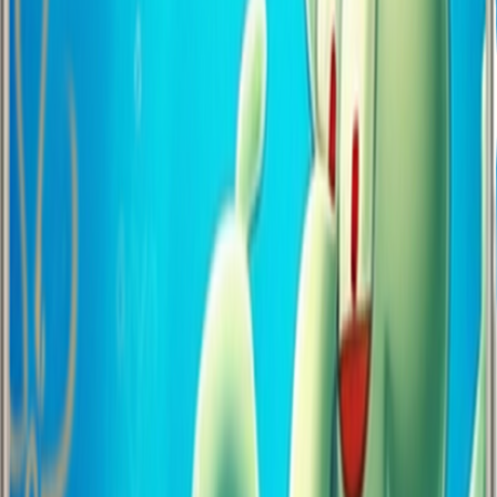
Yardım İçin Buradayız, 7/24 Değil Ama..
Hafta içi 09:00-18:00, cumartesi 15:00'e kadar buradayız. Yani 7/24
değil ama %110 enerjiyle! Pazar günü? Biz de Netflix izliyoruz.
Sorun yok, pazartesi döneriz! Ama merak etme, dönüşte dertleri
çözeriz.