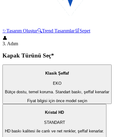
✨
Tasarım Oluştur
🔍︎
Trend Tasarımlar
🛒
Sepet
👤
3. Adım
Kapak Türünü Seç*
Klasik Şeffaf
EKO
Bütçe dostu, temel koruma. Standart baskı, şeffaf kenarlar
Fiyat bilgisi için önce model seçin
Kristal HD
STANDART
HD baskı kalitesi ile canlı ve net renkler, şeffaf kenarlar.