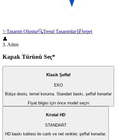
✨
Tasarım Oluştur
🔍︎
Trend Tasarımlar
🛒
Sepet
👤
3. Adım
Kapak Türünü Seç*
Klasik Şeffaf
EKO
Bütçe dostu, temel koruma. Standart baskı, şeffaf kenarlar
Fiyat bilgisi için önce model seçin
Kristal HD
STANDART
HD baskı kalitesi ile canlı ve net renkler, şeffaf kenarlar.