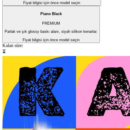
Fiyat bilgisi için önce model seçin
Piano Black
PREMIUM
Parlak ve şık glossy baskı alanı, siyah silikon kenarlar.
Fiyat bilgisi için önce model seçin
Kalan süre:
⏳