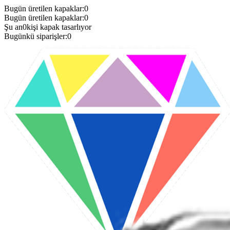
Bugün üretilen kapaklar:
0
Bugün üretilen kapaklar:
0
Şu an
0
kişi kapak tasarlıyor
Bugünkü siparişler:
0