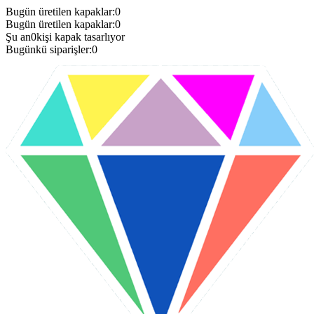
Bugün üretilen kapaklar:
0
Bugün üretilen kapaklar:
0
Şu an
0
kişi kapak tasarlıyor
Bugünkü siparişler:
0