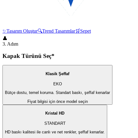
✨
Tasarım Oluştur
🔍︎
Trend Tasarımlar
🛒
Sepet
👤
3. Adım
Kapak Türünü Seç*
Klasik Şeffaf
EKO
Bütçe dostu, temel koruma. Standart baskı, şeffaf kenarlar
Fiyat bilgisi için önce model seçin
Kristal HD
STANDART
HD baskı kalitesi ile canlı ve net renkler, şeffaf kenarlar.