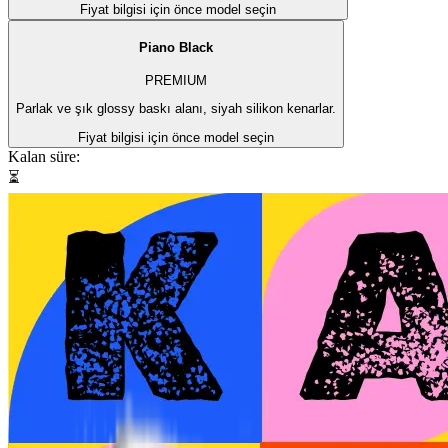
Fiyat bilgisi için önce model seçin
Piano Black
PREMIUM
Parlak ve şık glossy baskı alanı, siyah silikon kenarlar.
Fiyat bilgisi için önce model seçin
Kalan süre:
⏳