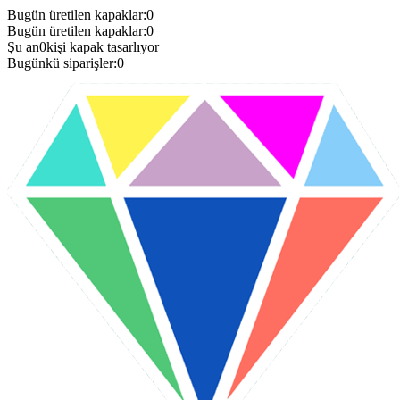
Bugün üretilen kapaklar:
0
Bugün üretilen kapaklar:
0
Şu an
0
kişi kapak tasarlıyor
Bugünkü siparişler:
0