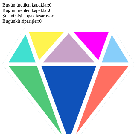
Bugün üretilen kapaklar:
0
Bugün üretilen kapaklar:
0
Şu an
0
kişi kapak tasarlıyor
Bugünkü siparişler:
0