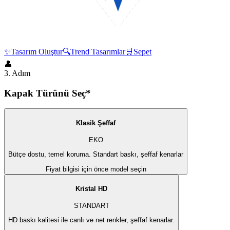
✨
Tasarım Oluştur
🔍︎
Trend Tasarımlar
🛒
Sepet
👤
3. Adım
Kapak Türünü Seç*
Klasik Şeffaf
EKO
Bütçe dostu, temel koruma. Standart baskı, şeffaf kenarlar
Fiyat bilgisi için önce model seçin
Kristal HD
STANDART
HD baskı kalitesi ile canlı ve net renkler, şeffaf kenarlar.