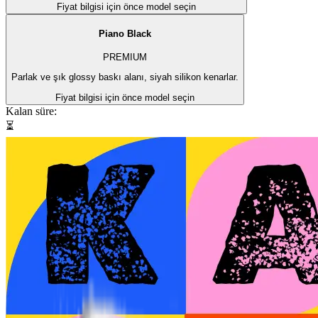
Fiyat bilgisi için önce model seçin
Piano Black
PREMIUM
Parlak ve şık glossy baskı alanı, siyah silikon kenarlar.
Fiyat bilgisi için önce model seçin
Kalan süre:
⏳