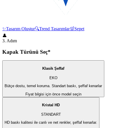
✨
Tasarım Oluştur
🔍︎
Trend Tasarımlar
🛒
Sepet
👤
3. Adım
Kapak Türünü Seç*
Klasik Şeffaf
EKO
Bütçe dostu, temel koruma. Standart baskı, şeffaf kenarlar
Fiyat bilgisi için önce model seçin
Kristal HD
STANDART
HD baskı kalitesi ile canlı ve net renkler, şeffaf kenarlar.