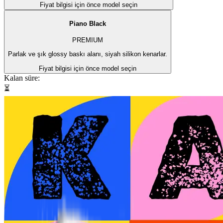
Fiyat bilgisi için önce model seçin
Piano Black
PREMIUM
Parlak ve şık glossy baskı alanı, siyah silikon kenarlar.
Fiyat bilgisi için önce model seçin
Kalan süre:
⏳