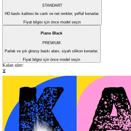
STANDART
HD baskı kalitesi ile canlı ve net renkler, şeffaf kenarlar.
Fiyat bilgisi için önce model seçin
Piano Black
PREMIUM
Parlak ve şık glossy baskı alanı, siyah silikon kenarlar.
Fiyat bilgisi için önce model seçin
Kalan süre:
⏳