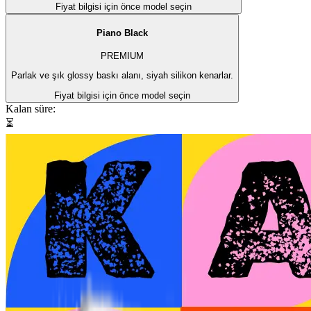
Fiyat bilgisi için önce model seçin
Piano Black
PREMIUM
Parlak ve şık glossy baskı alanı, siyah silikon kenarlar.
Fiyat bilgisi için önce model seçin
Kalan süre:
⏳