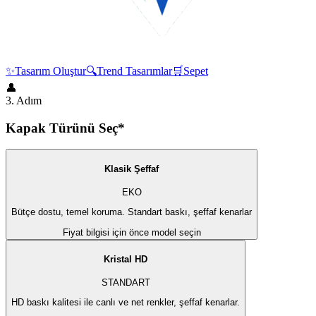
✨
Tasarım Oluştur
🔍︎
Trend Tasarımlar
🛒
Sepet
👤
3. Adım
Kapak Türünü Seç*
Klasik Şeffaf
EKO
Bütçe dostu, temel koruma. Standart baskı, şeffaf kenarlar
Fiyat bilgisi için önce model seçin
Kristal HD
STANDART
HD baskı kalitesi ile canlı ve net renkler, şeffaf kenarlar.