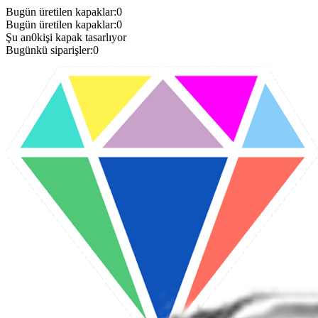
Bugün üretilen kapaklar:
0
Bugün üretilen kapaklar:
0
Şu an
0
kişi kapak tasarlıyor
Bugünkü siparişler:
0