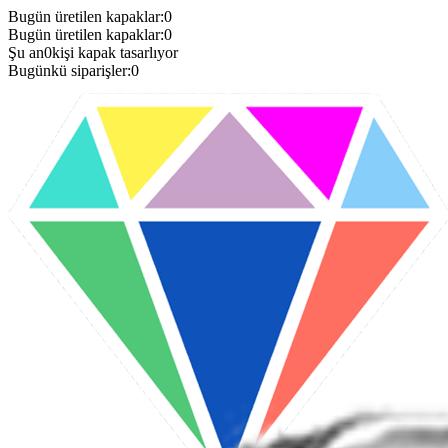
Bugün üretilen kapaklar:
0
Bugün üretilen kapaklar:
0
Şu an
0
kişi kapak tasarlıyor
Bugünkü siparişler:
0