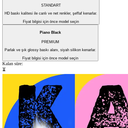
STANDART
HD baskı kalitesi ile canlı ve net renkler, şeffaf kenarlar.
Fiyat bilgisi için önce model seçin
Piano Black
PREMIUM
Parlak ve şık glossy baskı alanı, siyah silikon kenarlar.
Fiyat bilgisi için önce model seçin
Kalan süre:
⏳