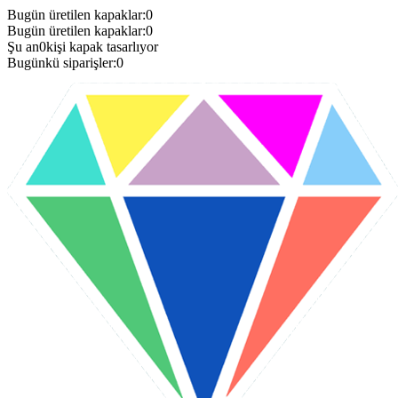
Bugün üretilen kapaklar:
0
Bugün üretilen kapaklar:
0
Şu an
0
kişi kapak tasarlıyor
Bugünkü siparişler:
0