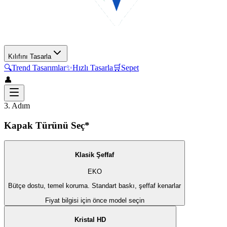
Kılıfını Tasarla
🔍
Trend Tasarımlar
✨
Hızlı Tasarla
🛒
Sepet
👤
3. Adım
Kapak Türünü Seç*
Klasik Şeffaf
EKO
Bütçe dostu, temel koruma. Standart baskı, şeffaf kenarlar
Fiyat bilgisi için önce model seçin
Kristal HD