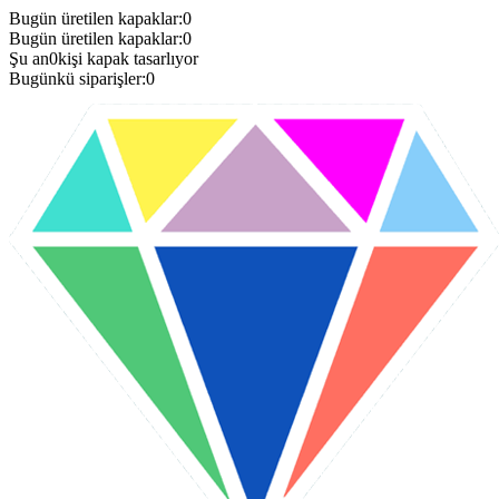
Bugün üretilen kapaklar:
0
Bugün üretilen kapaklar:
0
Şu an
0
kişi kapak tasarlıyor
Bugünkü siparişler:
0