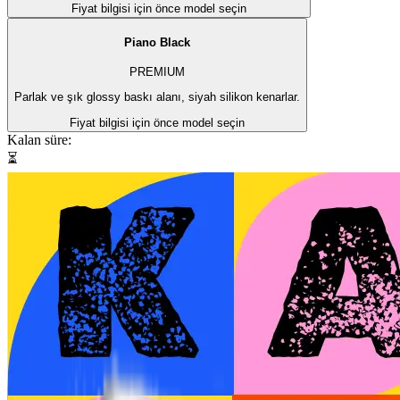
Fiyat bilgisi için önce model seçin
Piano Black
PREMIUM
Parlak ve şık glossy baskı alanı, siyah silikon kenarlar.
Fiyat bilgisi için önce model seçin
Kalan süre:
⏳