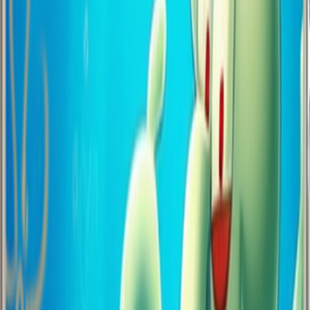
Yardım İçin Buradayız, 7/24 Değil Ama..
Hafta içi 09:00-18:00, cumartesi 15:00'e kadar buradayız. Yani 7/24
değil ama %110 enerjiyle! Pazar günü? Biz de Netflix izliyoruz.
Sorun yok, pazartesi döneriz! Ama merak etme, dönüşte dertleri
çözeriz.