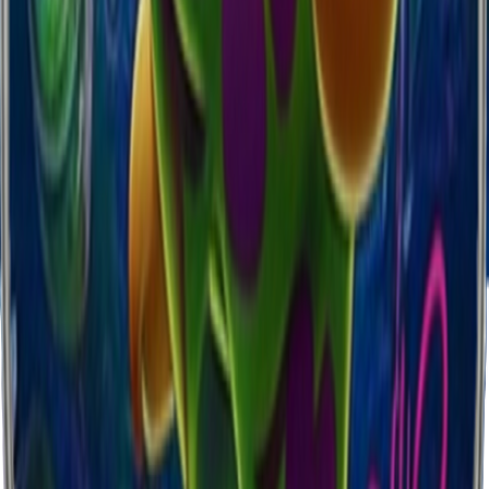
Kristal HD
STANDART
⭐
Materyal
Şeffaf Silikon
Baskı Kalitesi
HD
Renk Canlılığı