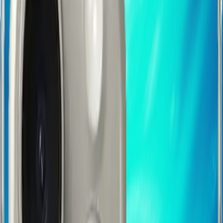
Klasik Şeffaf
EKO
Bütçe dostu, temel koruma. Standart baskı, şeffaf kenarlar
Fiyat bilgisi için önce model seçin
Kristal HD
STANDART
HD baskı kalitesi ile canlı ve net renkler, şeffaf kenarlar.
Fiyat bilgisi için önce model seçin
Piano Black
PREMIUM
Parlak ve şık glossy baskı alanı, siyah silikon kenarlar.
Fiyat bilgisi için önce model seçin
Hemen AL ᯓ ✈︎
Sepete Ekle