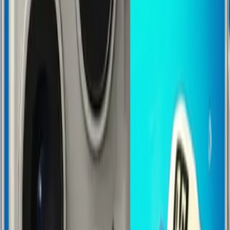
Ürün Değerlendirmeleri
Tümü (
0
)
›
›
Tümünü Gör
0
Değerlendirme
✨ Sizin İçin Önerilenler
Tümü
Neden Kapaktak?