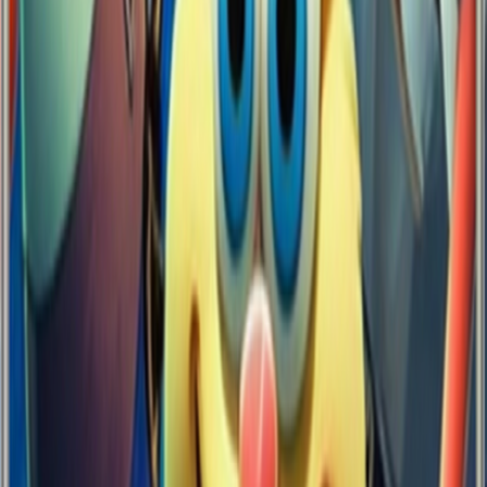
Yüzey
Mat
Kenarlar
Şeffaf
Dayanıklılık