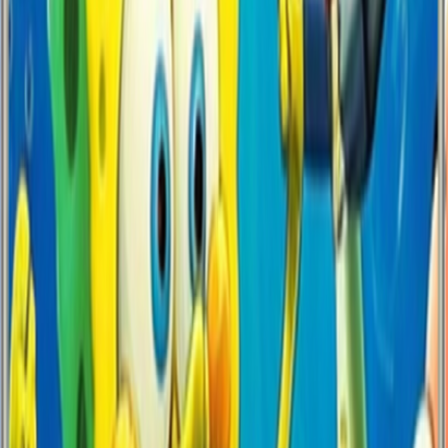
Yüzey
Mat
Mat
Parlak (Glossy)
Kenarlar
Şeffaf
Şeffaf
Siyah