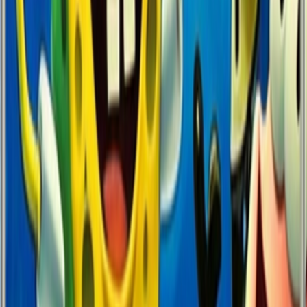
Klasik Şeffaf
EKO
Materyal
Şeffaf Silikon
Baskı Kalitesi
Standart
Renk Canlılığı