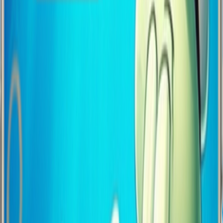
ÜCRETSİZ KARGO
Kargo ücreti mi? O da ne demek!
500
₺ üzeri Türkiye'nin her
köşesine ücretsiz gönderiyoruz. Sen sadece tasarımını yap, gerisini
bize bırak. Kargo masrafı diye bir şey yok. 🚚