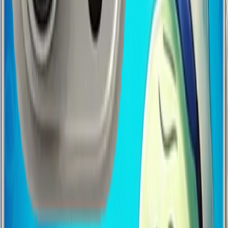
Sorun Çıktı mı? İade Garantisi!
İade politikamız basit: Sen mutsuzsan, biz de mutsuzuz. Baskıda
kayma, kargoda drama oldu mu? Gönder geri, paranı şıp diye iade
edelim. Mutlu son garantimiz var 😉