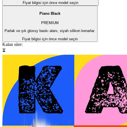
Fiyat bilgisi için önce model seçin
Piano Black
PREMIUM
Parlak ve şık glossy baskı alanı, siyah silikon kenarlar.
Fiyat bilgisi için önce model seçin
Kalan süre:
⏳