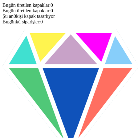
Bugün üretilen kapaklar:
0
Bugün üretilen kapaklar:
0
Şu an
0
kişi kapak tasarlıyor
Bugünkü siparişler:
0