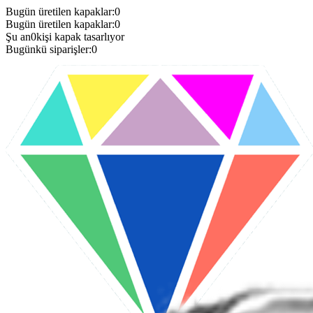
Bugün üretilen kapaklar:
0
Bugün üretilen kapaklar:
0
Şu an
0
kişi kapak tasarlıyor
Bugünkü siparişler:
0