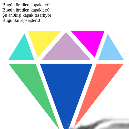
Bugün üretilen kapaklar:
0
Bugün üretilen kapaklar:
0
Şu an
0
kişi kapak tasarlıyor
Bugünkü siparişler:
0