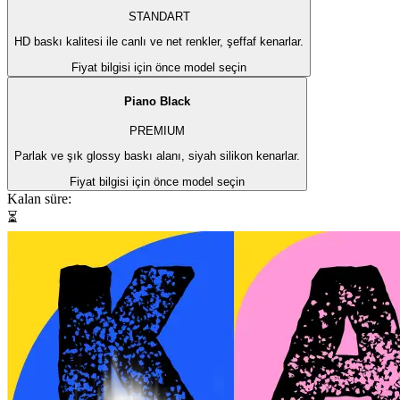
STANDART
HD baskı kalitesi ile canlı ve net renkler, şeffaf kenarlar.
Fiyat bilgisi için önce model seçin
Piano Black
PREMIUM
Parlak ve şık glossy baskı alanı, siyah silikon kenarlar.
Fiyat bilgisi için önce model seçin
Kalan süre:
⏳