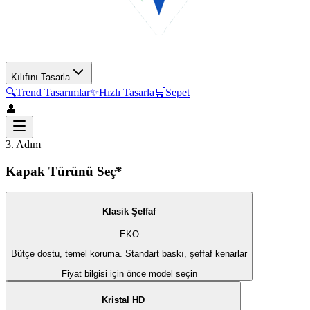
Kılıfını Tasarla
🔍
Trend Tasarımlar
✨
Hızlı Tasarla
🛒
Sepet
👤
3. Adım
Kapak Türünü Seç*
Klasik Şeffaf
EKO
Bütçe dostu, temel koruma. Standart baskı, şeffaf kenarlar
Fiyat bilgisi için önce model seçin
Kristal HD