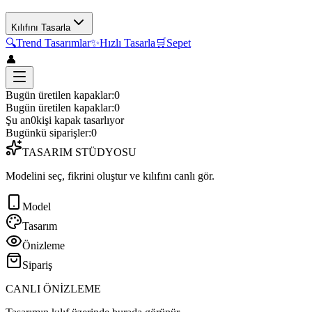
Kılıfını Tasarla
🔍
Trend Tasarımlar
✨
Hızlı Tasarla
🛒
Sepet
👤
Bugün üretilen kapaklar:
0
Bugün üretilen kapaklar:
0
Şu an
0
kişi kapak tasarlıyor
Bugünkü siparişler:
0
TASARIM STÜDYOSU
Modelini seç, fikrini oluştur ve kılıfını canlı gör.
Model
Tasarım
Önizleme
Sipariş
CANLI ÖNİZLEME