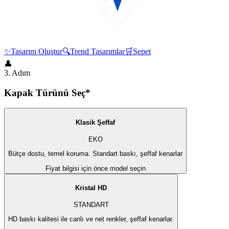
✨
Tasarım Oluştur
🔍︎
Trend Tasarımlar
🛒
Sepet
👤
3. Adım
Kapak Türünü Seç*
Klasik Şeffaf
EKO
Bütçe dostu, temel koruma. Standart baskı, şeffaf kenarlar
Fiyat bilgisi için önce model seçin
Kristal HD
STANDART
HD baskı kalitesi ile canlı ve net renkler, şeffaf kenarlar.