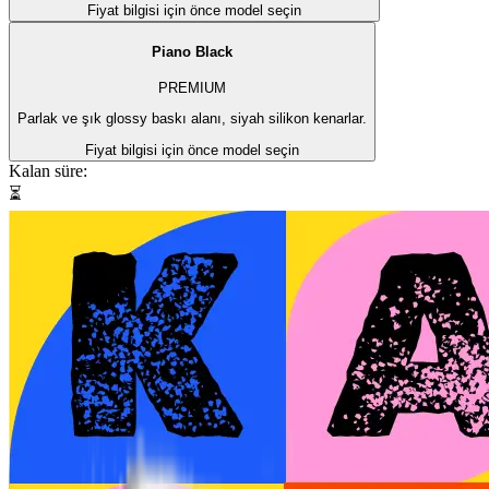
Fiyat bilgisi için önce model seçin
Piano Black
PREMIUM
Parlak ve şık glossy baskı alanı, siyah silikon kenarlar.
Fiyat bilgisi için önce model seçin
Kalan süre:
⏳