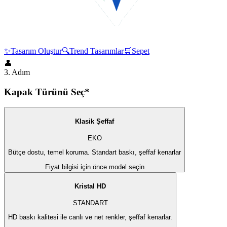
✨
Tasarım Oluştur
🔍︎
Trend Tasarımlar
🛒
Sepet
👤
3. Adım
Kapak Türünü Seç*
Klasik Şeffaf
EKO
Bütçe dostu, temel koruma. Standart baskı, şeffaf kenarlar
Fiyat bilgisi için önce model seçin
Kristal HD
STANDART
HD baskı kalitesi ile canlı ve net renkler, şeffaf kenarlar.