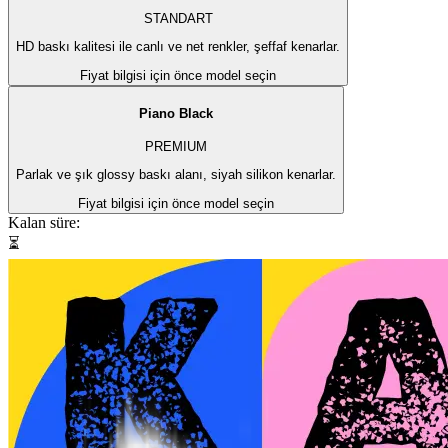
STANDART
HD baskı kalitesi ile canlı ve net renkler, şeffaf kenarlar.
Fiyat bilgisi için önce model seçin
Piano Black
PREMIUM
Parlak ve şık glossy baskı alanı, siyah silikon kenarlar.
Fiyat bilgisi için önce model seçin
Kalan süre:
⏳