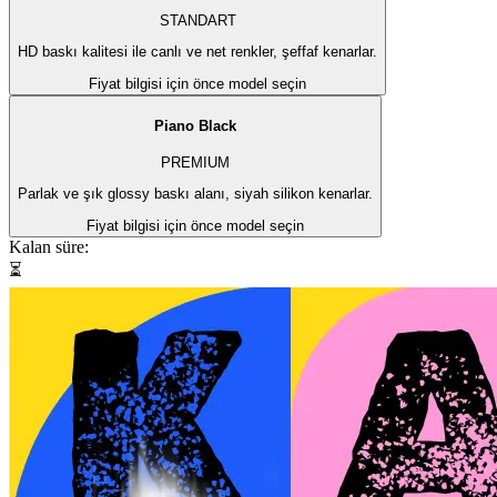
STANDART
HD baskı kalitesi ile canlı ve net renkler, şeffaf kenarlar.
Fiyat bilgisi için önce model seçin
Piano Black
PREMIUM
Parlak ve şık glossy baskı alanı, siyah silikon kenarlar.
Fiyat bilgisi için önce model seçin
Kalan süre:
⏳