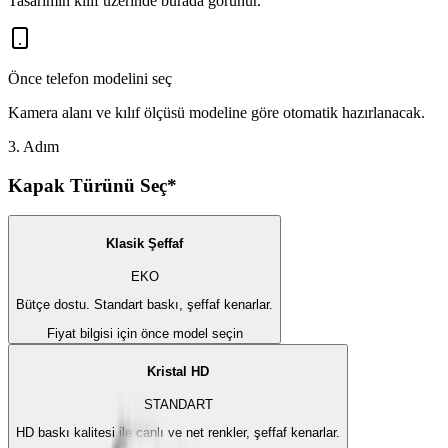
Tasarımın kılıf üzerinde burada görünür.
Önce telefon modelini seç
Kamera alanı ve kılıf ölçüsü modeline göre otomatik hazırlanacak.
3. Adım
Kapak Türünü Seç*
Klasik Şeffaf
EKO
Bütçe dostu. Standart baskı, şeffaf kenarlar.
Fiyat bilgisi için önce model seçin
Kristal HD
STANDART
HD baskı kalitesi ile canlı ve net renkler, şeffaf kenarlar.