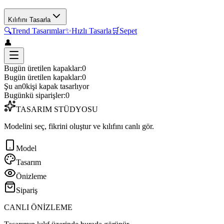
Kılıfını Tasarla
🔍
Trend Tasarımlar
✨
Hızlı Tasarla
🛒
Sepet
👤
Bugün üretilen kapaklar:
0
Bugün üretilen kapaklar:
0
Şu an
0
kişi kapak tasarlıyor
Bugünkü siparişler:
0
TASARIM STÜDYOSU
Modelini seç, fikrini oluştur ve kılıfını canlı gör.
Model
Tasarım
Önizleme
Sipariş
CANLI ÖNİZLEME