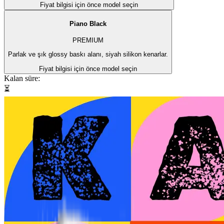
Fiyat bilgisi için önce model seçin
Piano Black
PREMIUM
Parlak ve şık glossy baskı alanı, siyah silikon kenarlar.
Fiyat bilgisi için önce model seçin
Kalan süre:
⏳