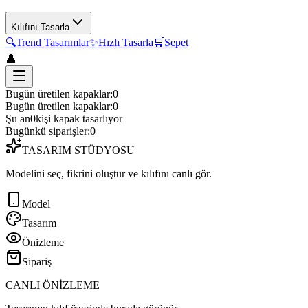
Kılıfını Tasarla
🔍
Trend Tasarımlar
✨
Hızlı Tasarla
🛒
Sepet
👤
Bugün üretilen kapaklar:
0
Bugün üretilen kapaklar:
0
Şu an
0
kişi kapak tasarlıyor
Bugünkü siparişler:
0
TASARIM STÜDYOSU
Modelini seç, fikrini oluştur ve kılıfını canlı gör.
Model
Tasarım
Önizleme
Sipariş
CANLI ÖNİZLEME