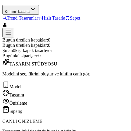
Kılıfını Tasarla
🔍
Trend Tasarımlar
✨
Hızlı Tasarla
🛒
Sepet
👤
Bugün üretilen kapaklar:
0
Bugün üretilen kapaklar:
0
Şu an
0
kişi kapak tasarlıyor
Bugünkü siparişler:
0
TASARIM STÜDYOSU
Modelini seç, fikrini oluştur ve kılıfını canlı gör.
Model
Tasarım
Önizleme
Sipariş
CANLI ÖNİZLEME