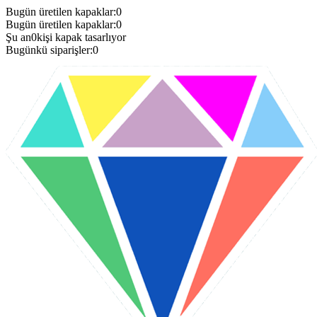
Bugün üretilen kapaklar:
0
Bugün üretilen kapaklar:
0
Şu an
0
kişi kapak tasarlıyor
Bugünkü siparişler:
0