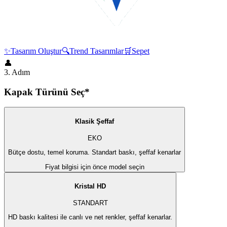
✨
Tasarım Oluştur
🔍︎
Trend Tasarımlar
🛒
Sepet
👤
3. Adım
Kapak Türünü Seç*
Klasik Şeffaf
EKO
Bütçe dostu, temel koruma. Standart baskı, şeffaf kenarlar
Fiyat bilgisi için önce model seçin
Kristal HD
STANDART
HD baskı kalitesi ile canlı ve net renkler, şeffaf kenarlar.