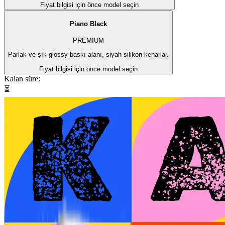
Fiyat bilgisi için önce model seçin
Piano Black
PREMIUM
Parlak ve şık glossy baskı alanı, siyah silikon kenarlar.
Fiyat bilgisi için önce model seçin
Kalan süre:
⏳