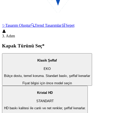
✨
Tasarım Oluştur
🔍︎
Trend Tasarımlar
🛒
Sepet
👤
3. Adım
Kapak Türünü Seç*
Klasik Şeffaf
EKO
Bütçe dostu, temel koruma. Standart baskı, şeffaf kenarlar
Fiyat bilgisi için önce model seçin
Kristal HD
STANDART
HD baskı kalitesi ile canlı ve net renkler, şeffaf kenarlar.