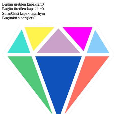
Bugün üretilen kapaklar:
0
Bugün üretilen kapaklar:
0
Şu an
0
kişi kapak tasarlıyor
Bugünkü siparişler:
0