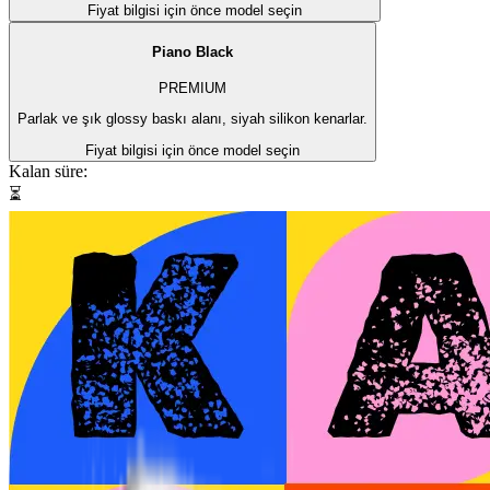
Fiyat bilgisi için önce model seçin
Piano Black
PREMIUM
Parlak ve şık glossy baskı alanı, siyah silikon kenarlar.
Fiyat bilgisi için önce model seçin
Kalan süre:
⏳