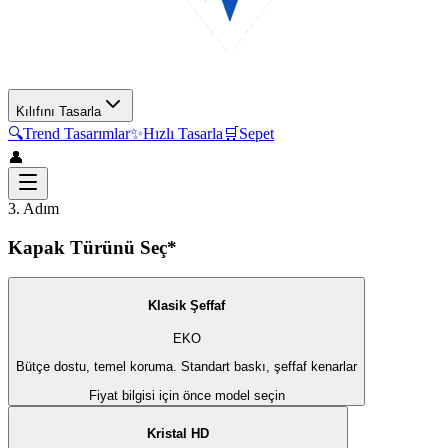
Kılıfını Tasarla
🔍
Trend Tasarımlar
✨
Hızlı Tasarla
🛒
Sepet
👤
3. Adım
Kapak Türünü Seç*
Klasik Şeffaf
EKO
Bütçe dostu, temel koruma. Standart baskı, şeffaf kenarlar
Fiyat bilgisi için önce model seçin
Kristal HD