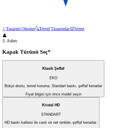
✨
Tasarım Oluştur
🔍︎
Trend Tasarımlar
🛒
Sepet
👤
3. Adım
Kapak Türünü Seç*
Klasik Şeffaf
EKO
Bütçe dostu, temel koruma. Standart baskı, şeffaf kenarlar
Fiyat bilgisi için önce model seçin
Kristal HD
STANDART
HD baskı kalitesi ile canlı ve net renkler, şeffaf kenarlar.