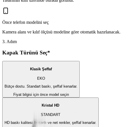
Tasarımın kılıf üzerinde burada görünür.
Önce telefon modelini seç
Kamera alanı ve kılıf ölçüsü modeline göre otomatik hazırlanacak.
3. Adım
Kapak Türünü Seç*
Klasik Şeffaf
EKO
Bütçe dostu. Standart baskı, şeffaf kenarlar.
Fiyat bilgisi için önce model seçin
Kristal HD
STANDART
HD baskı kalitesi ile canlı ve net renkler, şeffaf kenarlar.