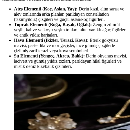
Ateş Elementi (Koç, Aslan, Yay):
Derin kızıl, altın sarısı ve
alev tonlarında arka planlar, parıldayan constellation
(takımyıldız) çizgileri ve güçlü aslan/koç figürleri.
Toprak Elementi (Boğa, Başak, Oğlak):
Zengin zümrüt
yeşili, kahve ve koyu yeşim tonları, altın varaklı ağaç figürleri
ve antik yıldız haritaları.
Hava Elementi (İkizler, Terazi, Kova):
Eterik gökyüzü
mavisi, pastel lila ve mor geçişler, ince gümüş çizgilerle
çizilmiş zarif terazi veya kova sembolleri.
Su Elementi (Yengeç, Akrep, Balık):
Derin okyanus mavisi,
lacivert ve gümüş yıldız tozları, parıldayan hilal figürleri ve
mistik deniz kızı/balık çizimleri.