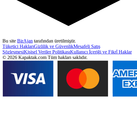
Bu site
BirAjan
tarafından üretilmiştir.
Tüketici Hakları
Gizlilik ve Güvenlik
Mesafeli Satış
Sözleşmesi
Kişisel Veriler Politikası
Kullanıcı İçeriği ve Fikrî Haklar
©
2026
Kapaktak.com Tüm hakları saklıdır.