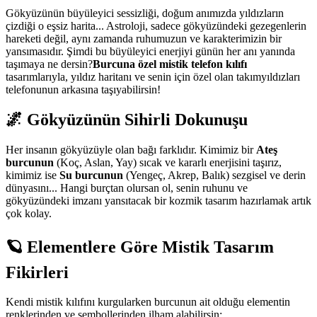
Gökyüzünün büyüleyici sessizliği, doğum anımızda yıldızların
çizdiği o eşsiz harita... Astroloji, sadece gökyüzündeki gezegenlerin
hareketi değil, aynı zamanda ruhumuzun ve karakterimizin bir
yansımasıdır. Şimdi bu büyüleyici enerjiyi günün her anı yanında
taşımaya ne dersin?
Burcuna özel mistik telefon kılıfı
tasarımlarıyla, yıldız haritanı ve senin için özel olan takımyıldızları
telefonunun arkasına taşıyabilirsin!
🌌 Gökyüzünün Sihirli Dokunuşu
Her insanın gökyüzüyle olan bağı farklıdır. Kimimiz bir
Ateş
burcunun
(Koç, Aslan, Yay) sıcak ve kararlı enerjisini taşırız,
kimimiz ise
Su burcunun
(Yengeç, Akrep, Balık) sezgisel ve derin
dünyasını... Hangi burçtan olursan ol, senin ruhunu ve
gökyüzündeki imzanı yansıtacak bir kozmik tasarım hazırlamak artık
çok kolay.
🪐 Elementlere Göre Mistik Tasarım
Fikirleri
Kendi mistik kılıfını kurgularken burcunun ait olduğu elementin
renklerinden ve sembollerinden ilham alabilirsin: