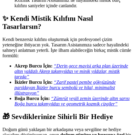
Kozmik Tasarım Asistanımız ile hayalindeki mistik burç
kılıfını saniyeler içinde canlandır.
✨ Kendi Mistik Kılıfını Nasıl
Tasarlarsın?
Kendi benzersiz kılıfını oluşturmak için profesyonel çizim
yeteneğine ihtiyacın yok. Tasarım Asistanımıza sadece hayalindeki
sahneyi anlatman yeterli. İşte ilham alabileceğin birkaç mistik cümle
formülü:
Akrep Burcu İçin:
“Derin gece mavisi arka plan üzerinde
altın yaldızlı Akrep takımyıldızı ve minik yıldızlar, mistik
tarzda”
İkizler Burcu İçin:
“Zarif pastel pembe gökyüzünde
parıldayan İkizler burcu sembolü ve hilal, minimalist
illüstrasyon”
Boğa Burcu İçin:
“Zümrüt yeşili zemin üzerinde altın sarısı
Boğa burcu takımyıldızı ve geometrik kozmik çizgiler”
🎁 Sevdiklerinize Sihirli Bir Hediye
Doğum günü yaklaşan bir arkadaşına veya sevgiline ne hediye
alacağını düşünüyorsan, onun
doğum gününe ve burcuna özel
bir